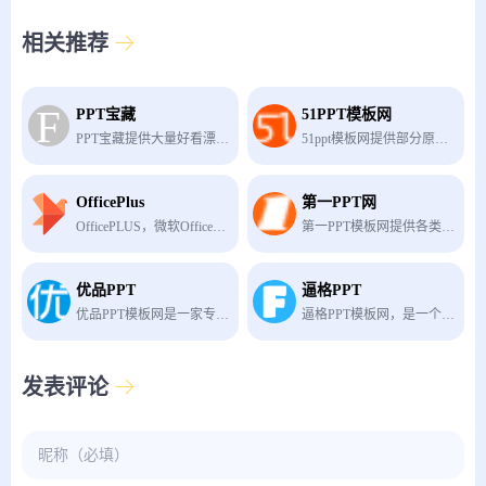
相关推荐
PPT宝藏
51PPT模板网
PPT宝藏提供大量好看漂亮的PPT模板、PPT教程、Powerpoint模板、幻灯片模板、PPT图标、PPT素材、PPT学校教学课件下载。
51ppt模板网提供部分原创ppt模板及PPTer分享的优质ppt模板下载，动态ppt模板，宽屏ppt模板，PowerPoint模版背景，ppt模板素材、图表、特效等幻灯片模板设计教程下载。
OfficePlus
第一PPT网
OfficePLUS，微软Office官方在线模板网站，为您提供各类精品PPT模板、PPT实用模块、Word求职简历、Excel图表、图片素材等资源，成为您职场和生活的加油站！
第一PPT模板网提供各类PPT模板免费下载，PPT背景图，PPT素材，PPT背景，免费PPT模板下载，PPT图表，精美PPT下载，PPT课件下载，PPT背景图片免费下载；
优品PPT
逼格PPT
优品PPT模板网是一家专注于分享高质量的免费PPT模板下载网站，包括图表、背景图片、素材、教程等各类PPT模板相关资源。致力于打造国内最大最权威的PPT下载一站式服务平台。
逼格PPT模板网，是一个提供免费ppt模板下载的个人博客网站。除了PPT模板以外，博主李益达还会分享一些免费ppt模板制作教程和素材下载。
发表评论