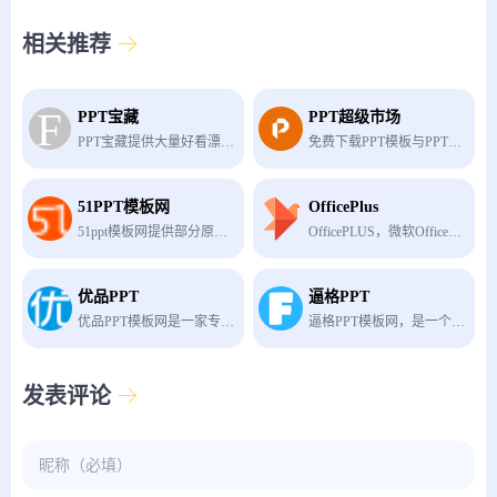
相关推荐
PPT宝藏
PPT超级市场
PPT宝藏提供大量好看漂亮的PPT模板、PPT教程、Powerpoint模板、幻灯片模板、PPT图标、PPT素材、PPT学校教学课件下载。
免费下载PPT模板与PPT作品
51PPT模板网
OfficePlus
51ppt模板网提供部分原创ppt模板及PPTer分享的优质ppt模板下载，动态ppt模板，宽屏ppt模板，PowerPoint模版背景，ppt模板素材、图表、特效等幻灯片模板设计教程下载。
OfficePLUS，微软Office官方在线模板网站，为您提供各类精品PPT模板、PPT实用模块、Word求职简历、Excel图表、图片素材等资源，成为您职场和生活的加油站！
优品PPT
逼格PPT
优品PPT模板网是一家专注于分享高质量的免费PPT模板下载网站，包括图表、背景图片、素材、教程等各类PPT模板相关资源。致力于打造国内最大最权威的PPT下载一站式服务平台。
逼格PPT模板网，是一个提供免费ppt模板下载的个人博客网站。除了PPT模板以外，博主李益达还会分享一些免费ppt模板制作教程和素材下载。
发表评论