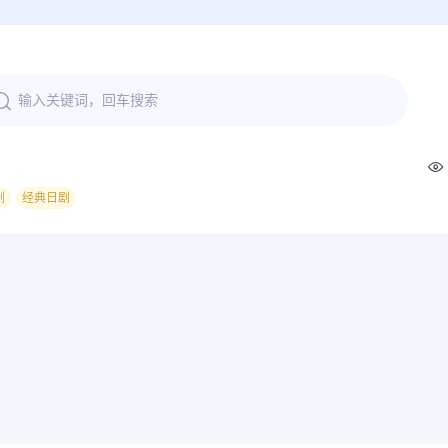
剧
经典日剧