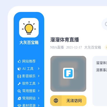
溜溜体育直播
大灰百宝箱
NBA直播
2021-12-17
大灰百宝箱
网站推荐
溜溜体
AI 工具
清赛事
影音娱乐
软件工具
常用搜索
常用网站
无法访问
素材资源