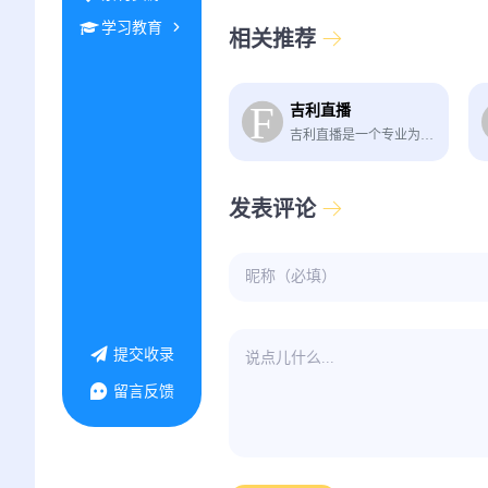
学习教育
相关推荐
吉利直播
吉利直播是一个专业为球迷提供免费的2022世界杯直播,NBA,CBA,英超,西甲,德甲,意甲,法甲,中超,欧冠,世界杯等各大体育赛事直播平台，无广告，无插件，超高清。
发表评论
提交收录
留言反馈