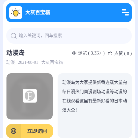
大灰百宝箱
动漫岛
浏览 ( 3.3K+ )
点赞
( 0 )
动漫
2021-08-01
大灰百宝箱
动漫岛为大家提供新番连载大量完
结日漫热门国漫剧场动漫等动漫的
在线观看这里有最新好看的日本动
漫大全！
立即访问