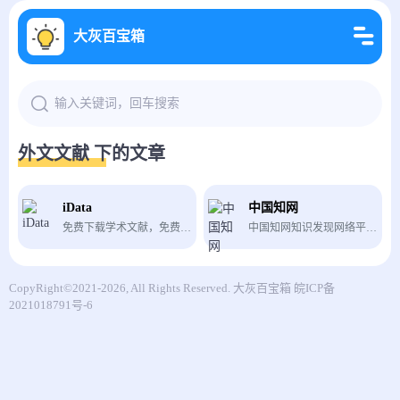
大灰百宝箱
外文文献 下的文章
iData
中国知网
免费下载学术文献，免费论文下载。
中国知网知识发现网络平台—面向海内外读者提供中国学术文献、外文文献、学位论文、报纸、会议、年鉴、工具书等各类资源统一检索、统一导航、在线阅读和下载服务。涵盖基础科学、文史哲、工程科技、社会科学、农业、经济与管理科学、医药卫生、信息科技等十大领域。
CopyRight©2021-2026, All Rights Reserved.
大灰百宝箱
皖ICP备
2021018791号-6